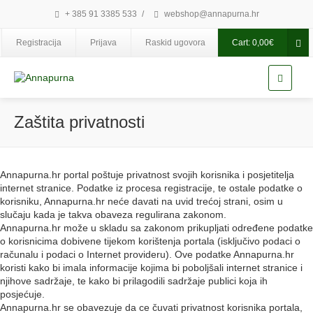
+ 385 91 3385 533
/
webshop@annapurna.hr
Registracija
Prijava
Raskid ugovora
Cart:
0,00
€
Zaštita privatnosti
Annapurna.hr portal poštuje privatnost svojih korisnika i posjetitelja
internet stranice. Podatke iz procesa registracije, te ostale podatke o
korisniku, Annapurna.hr neće davati na uvid trećoj strani, osim u
slučaju kada je takva obaveza regulirana zakonom.
Annapurna.hr može u skladu sa zakonom prikupljati određene podatke
o korisnicima dobivene tijekom korištenja portala (isključivo podaci o
računalu i podaci o Internet provideru). Ove podatke Annapurna.hr
koristi kako bi imala informacije kojima bi poboljšali internet stranice i
njihove sadržaje, te kako bi prilagodili sadržaje publici koja ih
posjećuje.
Annapurna.hr se obavezuje da ce čuvati privatnost korisnika portala,