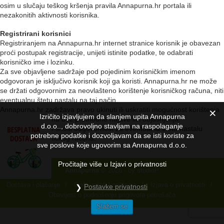
osim u slučaju teškog kršenja pravila Annapurna.hr portala ili
nezakonitih aktivnosti korisnika.
Registrirani korisnici
Registriranjem na Annapurna.hr internet stranice korisnik je obavezan
proći postupak registracije, unijeti istinite podatke, te odabrati
korisničko ime i lozinku.
Za sve objavljene sadržaje pod pojedinim korisničkim imenom
odgovoran je isključivo korisnik koji ga koristi. Annapurna.hr ne može
se držati odgovornim za neovlašteno korištenje korisničkog računa, niti
eventualnu štetu nastalu na taj način.
Annapurna.hr zadržava pravo ukinuti ili uskratiti mogućnost korištenja
Izričito izjavljujem da slanjem upita Annapurna
korisničkog računa bez prethodne najave ili/i objašnjenja.
d.o.o.., dobrovoljno stavljam na raspolaganje
Annapurna.hr ne snosi odgovornost za eventualnu štetu nastalu
potrebne podatke i dozvoljavam da se isti koriste za
ukidanjem korisničkog računa.
sve poslove koje ugovorim sa Annapurna d.o.o.
Pročitajte više u Izjavi o privatnosti
Annapurna
© 2026 - by
studioP
Dostava i plaćanje
/
Opći uvijeti korištenja
/
Izjava o privatnosti
/
Postavke privatnosti
Obavijest o podnošenju prigovora potrošača
Slažem se