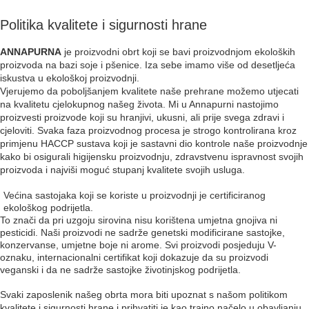
Politika kvalitete i sigurnosti hrane
ANNAPURNA
je proizvodni obrt koji se bavi proizvodnjom ekoloških
proizvoda na bazi soje i pšenice. Iza sebe imamo više od desetljeća
iskustva u ekološkoj proizvodnji.
Vjerujemo da poboljšanjem kvalitete naše prehrane možemo utjecati
na kvalitetu cjelokupnog našeg života. Mi u Annapurni nastojimo
proizvesti proizvode koji su hranjivi, ukusni, ali prije svega zdravi i
cjeloviti. Svaka faza proizvodnog procesa je strogo kontrolirana kroz
primjenu HACCP sustava koji je sastavni dio kontrole naše proizvodnje
kako bi osigurali higijensku proizvodnju, zdravstvenu ispravnost svojih
proizvoda i najviši moguć stupanj kvalitete svojih usluga.
Većina sastojaka koji se koriste u proizvodnji je certificiranog
ekološkog podrijetla.
To znači da pri uzgoju sirovina nisu korištena umjetna gnojiva ni
pesticidi. Naši proizvodi ne sadrže genetski modificirane sastojke,
konzervanse, umjetne boje ni arome. Svi proizvodi posjeduju V-
oznaku, internacionalni certifikat koji dokazuje da su proizvodi
veganski i da ne sadrže sastojke životinjskog podrijetla.
Svaki zaposlenik našeg obrta mora biti upoznat s našom politikom
kvalitete i sigurnosti hrane i prihvatiti je kao trajno načelo u obavljanju