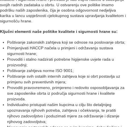
svojih radnih zadataka u obrtu. U ostvarenju ove politike imamo
podršku naših zaposlenika, čija je osobna odgovornost nedjeljiva
karika u lancu uspješnosti cjelokupnog sustava upravljanja kvalitetom i
sigurnošću hrane.
Ključni elementi naše politike kvalitete i sigurnosti hrane su:
Poštivanje zakonskih zahtjeva koji se odnose na poslovanje obrta;
Primjenjivati HACCP načela u primjeni i održavanju sustava
sigurnosti hrane;
Provoditi i stalno nadzirati potrebne higijenske uvjete rada u
proizvodnji;
Poštivanje zahtjeva norme ISO 9001;
Poštivanje svih ostalih internih zahtjeva koje si obrt postavlja uz
primjenu svih preventivnih mjera;
Provoditi pravovremeno, primjereno i redovito osposobljavanja za
sve zaposlenike obrta iz područja sigurnosti hrane i kvalitete
proizvoda.
Individualno pristupati našim kupcima u cilju što detaljnijeg
upoznavanja njihovih potreba, zahtjeva i očekivanja, te pratiti
njihovo zadovoljstvo i poduzimati mjere za održavanje i dizanje
njihovog zadovoljstva;