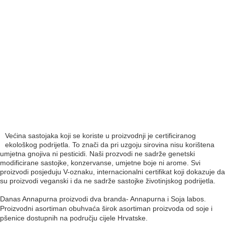
Većina sastojaka koji se koriste u proizvodnji je certificiranog
ekološkog podrijetla. To znači da pri uzgoju sirovina nisu korištena
umjetna gnojiva ni pesticidi. Naši prozvodi ne sadrže genetski
modificirane sastojke, konzervanse, umjetne boje ni arome. Svi
proizvodi posjeduju V-oznaku, internacionalni certifikat koji dokazuje da
su proizvodi veganski i da ne sadrže sastojke životinjskog podrijetla.
Danas Annapurna proizvodi dva branda- Annapurna i Soja labos.
Proizvodni asortiman obuhvaća širok asortiman proizvoda od soje i
pšenice dostupnih na području cijele Hrvatske.