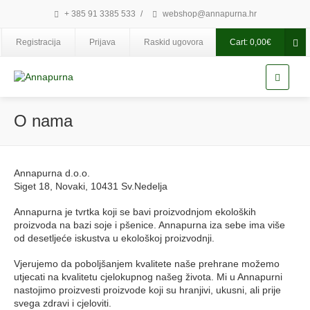
+ 385 91 3385 533
/
webshop@annapurna.hr
Registracija
Prijava
Raskid ugovora
Cart:
0,00
€
O nama
Annapurna d.o.o.
Siget 18, Novaki, 10431 Sv.Nedelja
Annapurna je tvrtka koji se bavi proizvodnjom ekoloških
proizvoda na bazi soje i pšenice. Annapurna iza sebe ima više
od desetljeće iskustva u ekološkoj proizvodnji.
Vjerujemo da poboljšanjem kvalitete naše prehrane možemo
utjecati na kvalitetu cjelokupnog našeg života. Mi u Annapurni
nastojimo proizvesti proizvode koji su hranjivi, ukusni, ali prije
svega zdravi i cjeloviti.