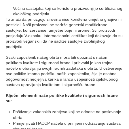
Većina sastojaka koji se koriste u proizvodnji je certificiranog
ekološkog podrijetla.
To znači da pri uzgoju sirovina nisu korištena umjetna gnojiva ni
pesticidi. Naši proizvodi ne sadrže genetski modificirane
sastojke, konzervanse, umjetne boje ni arome. Svi proizvodi
posjeduju V-oznaku, internacionalni certifikat koji dokazuje da su
proizvodi veganski i da ne sadrže sastojke životinjskog
podrijetla.
Svaki zaposlenik našeg obrta mora biti upoznat s našom
politikom kvalitete i sigurnosti hrane i prihvatiti je kao trajno
načelo u obavljanju svojih radnih zadataka u obrtu. U ostvarenju
ove politike imamo podršku naših zaposlenika, čija je osobna
odgovornost nedjeljiva karika u lancu uspješnosti cjelokupnog
sustava upravljanja kvalitetom i sigurnošću hrane.
Ključni elementi naše politike kvalitete i sigurnosti hrane
su:
Poštivanje zakonskih zahtjeva koji se odnose na poslovanje
obrta;
Primjenjivati HACCP načela u primjeni i održavanju sustava