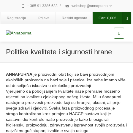
+ 385 91 3385 533
/
webshop@annapurna.hr
Registracija
Prijava
Raskid ugovora
Cart:
0,00
€
Politika kvalitete i sigurnosti hrane
ANNAPURNA
je proizvodni obrt koji se bavi proizvodnjom
ekoloških proizvoda na bazi soje i pšenice. Iza sebe imamo više
od desetljeća iskustva u ekološkoj proizvodnji.
Vjerujemo da poboljšanjem kvalitete naše prehrane možemo
utjecati na kvalitetu cjelokupnog našeg života. Mi u Annapurni
nastojimo proizvesti proizvode koji su hranjivi, ukusni, ali prije
svega zdravi i cjeloviti. Svaka faza proizvodnog procesa je
strogo kontrolirana kroz primjenu HACCP sustava koji je
sastavni dio kontrole naše proizvodnje kako bi osigurali
higijensku proizvodnju, zdravstvenu ispravnost svojih proizvoda i
najviši moguć stupanj kvalitete svojih usluga.