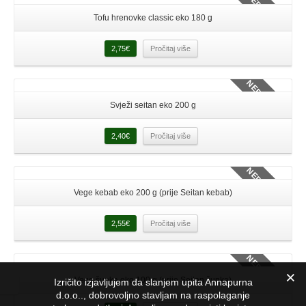
NEDOSTUPNO
Tofu hrenovke classic eko 180 g
Detalji
2,75
€
Pročitaj više
NEDOSTUPNO
Svježi seitan eko 200 g
Detalji
2,40
€
Pročitaj više
NEDOSTUPNO
Vege kebab eko 200 g (prije Seitan kebab)
Detalji
2,55
€
Pročitaj više
NEDOSTUPNO
Vege šunka eko 100 g (prije Seitan šunka)
Izričito izjavljujem da slanjem upita Annapurna
d.o.o.., dobrovoljno stavljam na raspolaganje