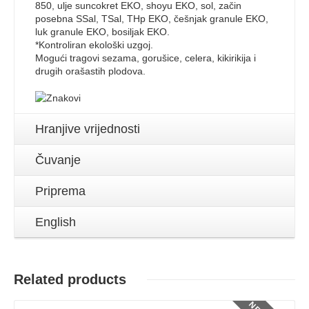
850, ulje suncokret EKO, shoyu EKO, sol, začin
posebna SSal, TSal, THp EKO, češnjak granule EKO,
luk granule EKO, bosiljak EKO.
*Kontroliran ekološki uzgoj.
Mogući tragovi sezama, gorušice, celera, kikirikija i
drugih orašastih plodova.
Hranjive vrijednosti
Čuvanje
Priprema
English
Detalji
Related products