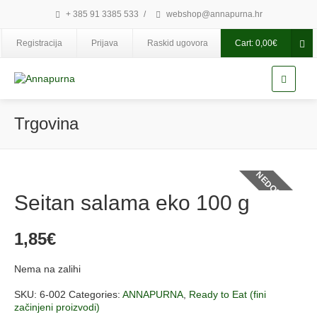
+ 385 91 3385 533
/
webshop@annapurna.hr
Registracija
Prijava
Raskid ugovora
Cart:
0,00
€
Trgovina
NEDOSTUPNO
Seitan salama eko 100 g
1,85
€
Nema na zalihi
SKU:
6-002
Categories:
ANNAPURNA
,
Ready to Eat (fini
začinjeni proizvodi)