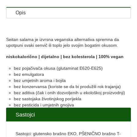
Opis
Seitan salama je izvrsna veganska alternativa spremna da
upotpuni svaki senvič ili toplo jelo svojim bogatim okusom.
niskokalorično | dijetalno | bez kolesterola | 100% vegan
bez pojačivača okusa (glutaminat E620-E625)
bez emulgatora
bez umjetnih aroma i bojila
bez konzervansa (koriste se da bi produžili rok trajanja)
bez aditiva (čak i onih dozvoljenih u ekološkoj proizvodnji)
bez sastojaka životinjskog porijekla
bez pesticida i umjetnih gnojiva
Sastojci
Sastojci: glutensko brašno EKO, PŠENIČNO brašno T-