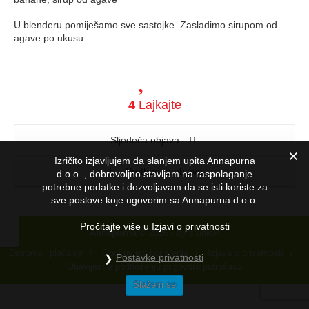
U blenderu pomiješamo sve sastojke. Zasladimo sirupom od
agave po ukusu.
4
Lajkajte
Sljedeća objava
Izričito izjavljujem da slanjem upita Annapurna
Prethodna objava
d.o.o.., dobrovoljno stavljam na raspolaganje
potrebne podatke i dozvoljavam da se isti koriste za
sve poslove koje ugovorim sa Annapurna d.o.o.
Pročitajte više u Izjavi o privatnosti
Annapurna
© 2026 - by
studioP
Dostava i plaćanje
/
Opći uvijeti korištenja
/
Izjava o privatnosti
/
Postavke privatnosti
Obavijest o podnošenju prigovora potrošača
Slažem se