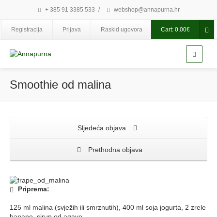
+ 385 91 3385 533
/
webshop@annapurna.hr
Registracija
Prijava
Raskid ugovora
Cart:
0,00
€
Smoothie od malina
Sljedeća objava
Prethodna objava
Priprema:
125 ml malina (svježih ili smrznutih), 400 ml soja jogurta, 2 zrele
banane, sirup od agave