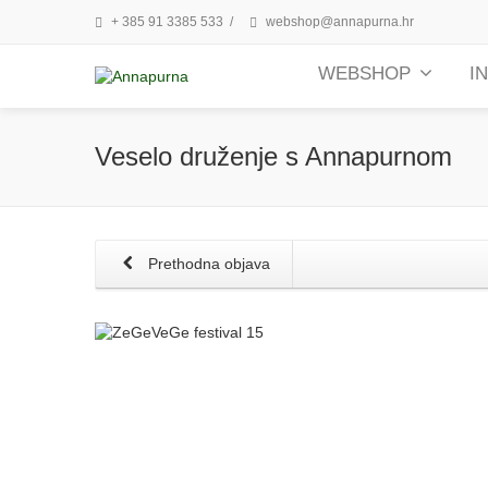
+ 385 91 3385 533
/
webshop@annapurna.hr
WEBSHOP
I
Veselo druženje s Annapurnom
Prethodna objava