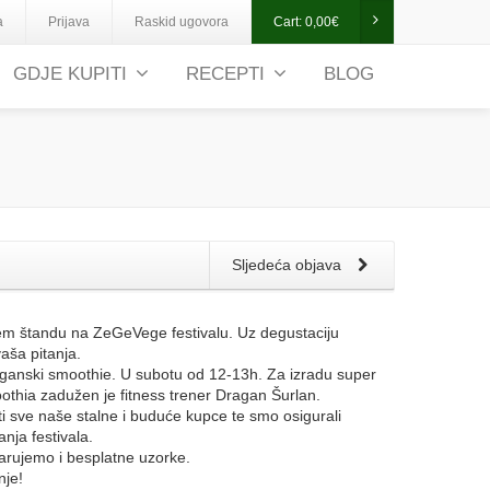
a
Prijava
Raskid ugovora
Cart:
0,00
€
GDJE KUPITI
RECEPTI
BLOG
Sljedeća objava
ašem štandu na ZeGeVege festivalu. Uz degustaciju
aša pitanja.
ganski smoothie. U subotu od 12-13h. Za izradu super
moothia zadužen je fitness trener Dragan Šurlan.
ti sve naše stalne i buduće kupce te smo osigurali
nja festivala.
rujemo i besplatne uzorke.
nje!