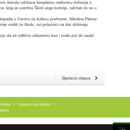
vom štandu održava besplatnu radionicu kuhanja s
 koja je uvertira Školi vege kuhinje, održati će se u
stopada u Centru za kulturu prehrane. Nikolina Plenar,
nje voditi će školu, svi polaznici na dar dobivaju
oju da se odlično zabavimo kao i svaki put do sada!
Sljedeća objava
ištenja
/
Izjava o privatnosti
/
ošača