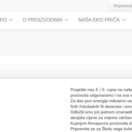
Registracij
NFO
O PROIZVODIMA
NAŠA EKO PRIČA
Posjetite nas 4. i 5. rujna na n
proizvoda odgovaramo i na sva v
Za dan pun energije miksamo ve
finih čokoladnih fit deserata i s
Odlučili smo još jednom iznenadi
akcijske cijene za vrijeme održava
Kupnjom Annapurna proizvoda da
Pripremite se za Školu vege kuhi