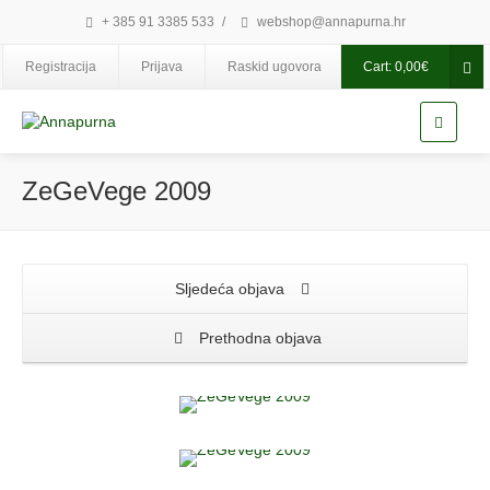
+ 385 91 3385 533
/
webshop@annapurna.hr
Registracija
Prijava
Raskid ugovora
Cart:
0,00
€
ZeGeVege 2009
Sljedeća objava
Prethodna objava