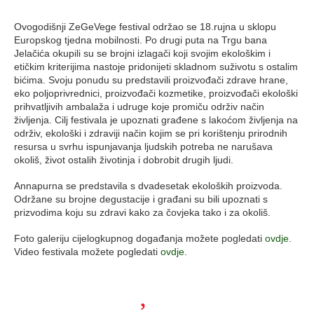
Ovogodišnji ZeGeVege festival održao se 18.rujna u sklopu
Europskog tjedna mobilnosti. Po drugi puta na Trgu bana
Jelačića okupili su se brojni izlagači koji svojim ekološkim i
etičkim kriterijima nastoje pridonijeti skladnom suživotu s ostalim
bićima. Svoju ponudu su predstavili proizvođači zdrave hrane,
eko poljoprivrednici, proizvođači kozmetike, proizvođači ekološki
prihvatljivih ambalaža i udruge koje promiču održiv način
življenja. Cilj festivala je upoznati građene s lakoćom življenja na
održiv, ekološki i zdraviji način kojim se pri korištenju prirodnih
resursa u svrhu ispunjavanja ljudskih potreba ne narušava
okoliš, život ostalih životinja i dobrobit drugih ljudi.
Annapurna se predstavila s dvadesetak ekoloških proizvoda.
Održane su brojne degustacije i građani su bili upoznati s
prizvodima koju su zdravi kako za čovjeka tako i za okoliš.
Foto galeriju cijelogkupnog događanja možete pogledati
ovdje
.
Video festivala možete pogledati
ovdje
.