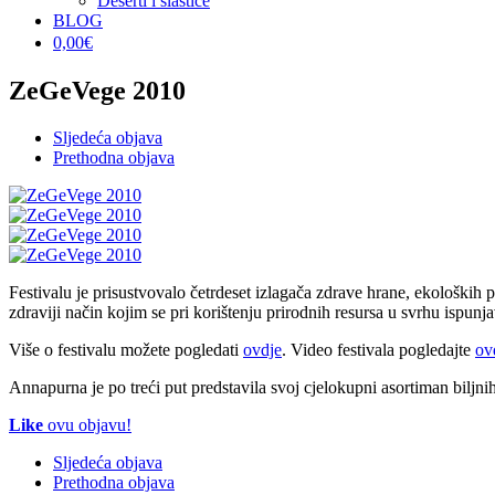
Deserti i slastice
BLOG
0,00
€
ZeGeVege 2010
Sljedeća objava
Prethodna objava
Festivalu je prisustvovalo četrdeset izlagača zdrave hrane, ekoloških po
zdraviji način kojim se pri korištenju prirodnih resursa u svrhu ispunja
Više o festivalu možete pogledati
ovdje
. Video festivala pogledajte
ov
Annapurna je po treći put predstavila svoj cjelokupni asortiman bilj
Like
ovu objavu!
Sljedeća objava
Prethodna objava