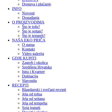
Dostava i plaćanje
INFO
Novosti
Događanja
O PROIZVODIMA
Što je tofu?
Što je seitan?
Što je tempeh?
NAŠA EKO PRIČA
O nama
Kontakt
Video galerija
GDJE KUPITI
Zagreb i okolica
Središnja Hrvatska
Istra i Kvarner
Dalmacija
Slavonija
RECEPTI
Blagdanski i svečani recepti
Jela od tofua
Jela od seitana
Jela od tempeha
Soja jogurti