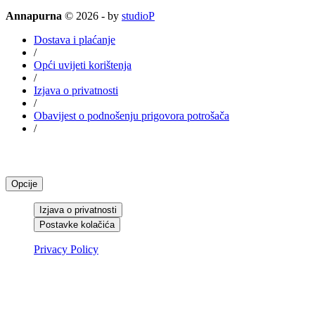
Annapurna
© 2026 - by
studioP
Dostava i plaćanje
/
Opći uvijeti korištenja
/
Izjava o privatnosti
/
Obavijest o podnošenju prigovora potrošača
/
Centar za postavke privatnosti
Opcije
Izjava o privatnosti
Postavke kolačića
Privacy Policy
Izjava o privatnosti
IZJAVA O PRIVATNOSTI