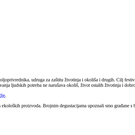
ljoprivrednika, udruga za zaštitu životinja i okoliša i drugih. Cilj festi
vanja ljudskih potreba ne narušava okoliš, život ostalih životinja i dobro
dje
.
nih ekoloških proizvoda. Brojnim degustacijama upoznali smo građane s