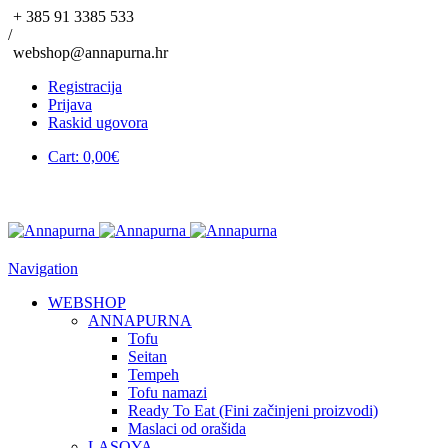
+ 385 91 3385 533
/
webshop@annapurna.hr
Registracija
Prijava
Raskid ugovora
Cart:
0,00
€
Navigation
WEBSHOP
ANNAPURNA
Tofu
Seitan
Tempeh
Tofu namazi
Ready To Eat (Fini začinjeni proizvodi)
Maslaci od orašida
LASOYA