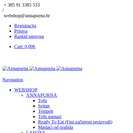
+ 385 91 3385 533
/
webshop@annapurna.hr
Registracija
Prijava
Raskid ugovora
Cart:
0,00
€
Navigation
WEBSHOP
ANNAPURNA
Tofu
Seitan
Tempeh
Tofu namazi
Ready To Eat (Fini začinjeni proizvodi)
Maslaci od orašida
LASOYA