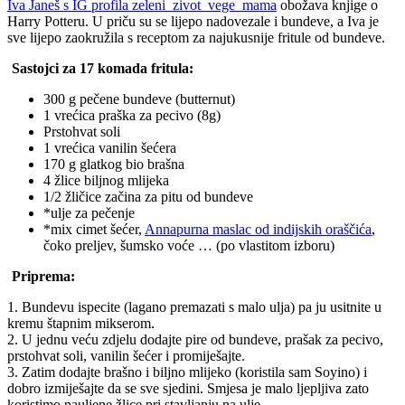
Iva Janeš s IG profila zeleni_zivot_vege_mama
obožava knjige o
Harry Potteru. U priču su se lijepo nadovezale i bundeve, a Iva je
sve lijepo zaokružila s receptom za najukusnije fritule od bundeve.
Sastojci za 17 komada fritula:
300 g pečene bundeve (butternut)
1 vrećica praška za pecivo (8g)
Prstohvat soli
1 vrećica vanilin šećera
170 g glatkog bio brašna
4 žlice biljnog mlijeka
1/2 žličice začina za pitu od bundeve
*ulje za pečenje
*mix cimet šećer,
Annapurna maslac od indijskih oraščića
,
čoko preljev, šumsko voće … (po vlastitom izboru)
Priprema:
1. Bundevu ispecite (lagano premazati s malo ulja) pa ju usitnite u
kremu štapnim mikserom.
2. U jednu veću zdjelu dodajte pire od bundeve, prašak za pecivo,
prstohvat soli, vanilin šećer i promiješajte.
3. Zatim dodajte brašno i biljno mlijeko (koristila sam Soyino) i
dobro izmiješajte da se sve sjedini. Smjesa je malo ljepljiva zato
koristimo nauljene žlice pri stavljanju na ulje.