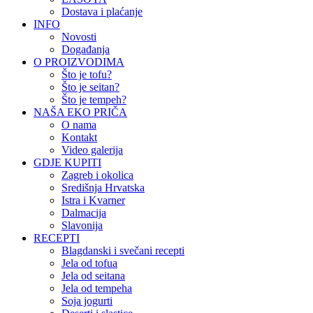
Dostava i plaćanje
INFO
Novosti
Događanja
O PROIZVODIMA
Što je tofu?
Što je seitan?
Što je tempeh?
NAŠA EKO PRIČA
O nama
Kontakt
Video galerija
GDJE KUPITI
Zagreb i okolica
Središnja Hrvatska
Istra i Kvarner
Dalmacija
Slavonija
RECEPTI
Blagdanski i svečani recepti
Jela od tofua
Jela od seitana
Jela od tempeha
Soja jogurti