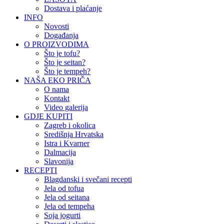
Dostava i plaćanje
INFO
Novosti
Događanja
O PROIZVODIMA
Što je tofu?
Što je seitan?
Što je tempeh?
NAŠA EKO PRIČA
O nama
Kontakt
Video galerija
GDJE KUPITI
Zagreb i okolica
Središnja Hrvatska
Istra i Kvarner
Dalmacija
Slavonija
RECEPTI
Blagdanski i svečani recepti
Jela od tofua
Jela od seitana
Jela od tempeha
Soja jogurti