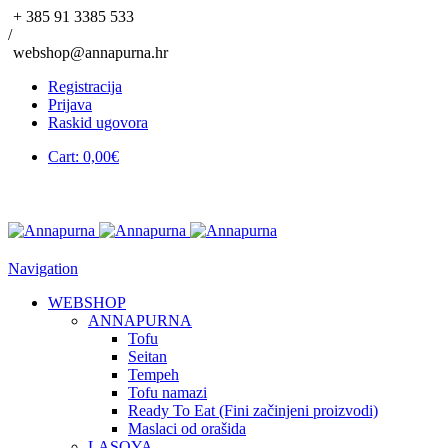
+ 385 91 3385 533
/
webshop@annapurna.hr
Registracija
Prijava
Raskid ugovora
Cart:
0,00
€
Navigation
WEBSHOP
ANNAPURNA
Tofu
Seitan
Tempeh
Tofu namazi
Ready To Eat (Fini začinjeni proizvodi)
Maslaci od orašida
LASOYA