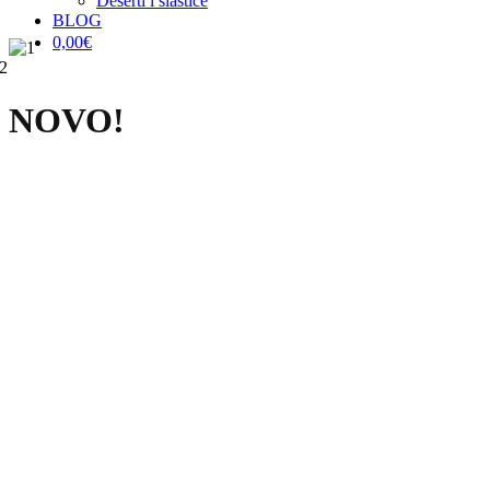
Deserti i slastice
BLOG
0,00
€
NOVO!