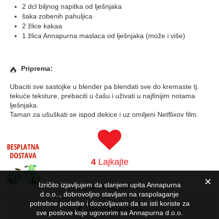
2 dcl biljnog napitka od lješnjaka
šaka zobenih pahuljica
2 žlice kakaa
1 žlica Annapurna maslaca od lješnjaka (može i više)
Priprema:
Ubaciti sve sastojke u blender pa blendati sve do kremaste tj.
tekuće teksture, prebaciti u čašu i uživati u najfinijim notama
lješnjaka.
Taman za ušuškati se ispod dekice i uz omiljeni Netflixov film.
4
Lajkajte
Izričito izjavljujem da slanjem upita Annapurna
Sljedeća objava
d.o.o.., dobrovoljno stavljam na raspolaganje
potrebne podatke i dozvoljavam da se isti koriste za
Prethodna objava
sve poslove koje ugovorim sa Annapurna d.o.o.