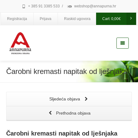
+ 385 91 3385 533
/
webshop@annapurna.hr
Registracija
Prijava
Raskid ugovora
Cart:
0,00
€
Čarobni kremasti napitak od lješnjaka
Sljedeća objava
Prethodna objava
Čarobni kremasti napitak od lješnjaka