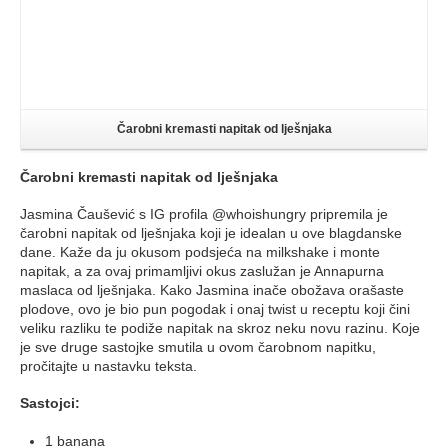
Čarobni kremasti napitak od lješnjaka
Čarobni kremasti napitak od lješnjaka
Jasmina Čaušević s IG profila @whoishungry pripremila je
čarobni napitak od lješnjaka koji je idealan u ove blagdanske
dane. Kaže da ju okusom podsjeća na milkshake i monte
napitak, a za ovaj primamljivi okus zaslužan je Annapurna
maslaca od lješnjaka. Kako Jasmina inače obožava orašaste
plodove, ovo je bio pun pogodak i onaj twist u receptu koji čini
veliku razliku te podiže napitak na skroz neku novu razinu. Koje
je sve druge sastojke smutila u ovom čarobnom napitku,
pročitajte u nastavku teksta.
Sastojci:
1 banana