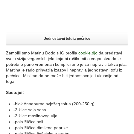
Jednostavni tofu iz pećnice
Zamolili smo Matinu Đođo s IG profila
cookie.djo
da predstavi
svoju viziju veganskih jela koja bi rušila mit o veganstvu da je
potrebno puno vremena i komplicirano je za napraviti takva jela.
Martina je rado prihvatila izazov i napravila jednostavni tofu iz
pećnice. Mislimo da ne može biti jednostavnije i ukusnije od
toga.
Sastojci:
-blok Annapurna svježeg tofua (200-250 g)
-2 žlice soja sosa
-2 žlice maslinovog ulja
-pola žličice soli
-pola žličice dimljene paprike
-pola žličice češnjaka u prahu