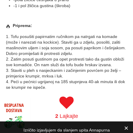
-1 i pol žličica gustina (škroba)
Priprema:
1. Tofu posušiti papirnatim ručnikom pa natrgati na komade
(može i narezati na kockice). Staviti ga u zdjelu, posoliti, zaliti
maslinovim uljem i soja sosom, pa posuti paprikom i češnjakom.
Dobro promiješati ili protresti zdjelu.
2. Zatim posuti gustinom pa opet protresti tako da gustin obloži
sve komadiće. On nam služi da tofu bude hrskav izvana.
3. Staviti u pleh s nasjeckanim i začinjenim povrćem po želji –
primjerice krumpir, mrkva i luk.
4. Peći u pećnici ugrijanoj na 185 stupnjeva 40-ak minuta ili dok
se krumpir ne ispeče.
2
Lajkajte
Izričito izjavljujem da slanjem upita Annapurna
Sljedeća objava