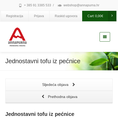
+ 385 91 3385 533
/
webshop@annapurna.hr
Registracija
Prijava
Raskid ugovora
Cart:
0,00
€
Jednostavni tofu iz pećnice
Sljedeća objava
Prethodna objava
Jednostavni tofu iz pećnice