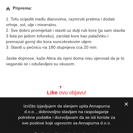
Priprema:
1. Tofu ocijediti među dlanovima, razmrviti prstima i dodati
vrhnje, sol, ulje i mineralnu.
2. Sve dobro promiješati i staviti uz dulji rub kore (ja sam stavila
3 lista po jedom tofureku), zarolati kore kao palačinku i
premazat gornji dio kora suncokretovim uljem.
3. Staviti u pećnicu na 180 stupnjeva cca 20 min.
Javite dojmove, kaže Alma da njeni doma nisu vjerovali da je to
veganski sir i oduševljeni su okusom.
Like
ovu objavu!
Izričito izjavljujem da slanjem upita Annapurna
Sljedeća objava
d.o.o.., dobrovoljno stavljam na raspolaganje
potrebne podatke i dozvoljavam da se isti koriste za
Prethodna objava
sve poslove koje ugovorim sa Annapurna d.o.o.