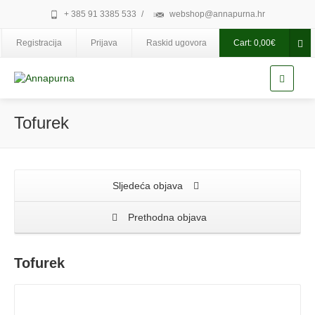
+ 385 91 3385 533
/
webshop@annapurna.hr
Registracija
Prijava
Raskid ugovora
Cart:
0,00
€
Tofurek
Sljedeća objava
Prethodna objava
Tofurek