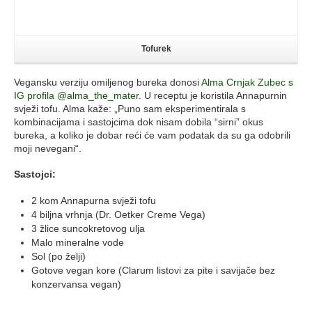
Tofurek
Vegansku verziju omiljenog bureka donosi
Alma Crnjak Zubec s
IG profila @alma_the_mater
. U receptu je koristila Annapurnin
svježi tofu. Alma kaže: „Puno sam eksperimentirala s
kombinacijama i sastojcima dok nisam dobila “sirni” okus
bureka, a koliko je dobar reći će vam podatak da su ga odobrili
moji nevegani“.
Sastojci:
2 kom Annapurna svježi tofu
4 biljna vrhnja (Dr. Oetker Creme Vega)
3 žlice suncokretovog ulja
Malo mineralne vode
Sol (po želji)
Gotove vegan kore (Clarum listovi za pite i savijače bez
konzervansa vegan)