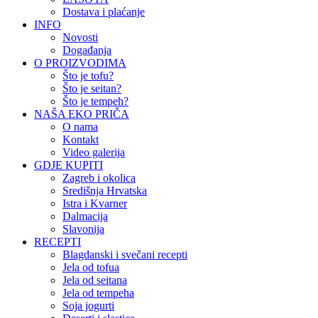
Dostava i plaćanje
INFO
Novosti
Događanja
O PROIZVODIMA
Što je tofu?
Što je seitan?
Što je tempeh?
NAŠA EKO PRIČA
O nama
Kontakt
Video galerija
GDJE KUPITI
Zagreb i okolica
Središnja Hrvatska
Istra i Kvarner
Dalmacija
Slavonija
RECEPTI
Blagdanski i svečani recepti
Jela od tofua
Jela od seitana
Jela od tempeha
Soja jogurti