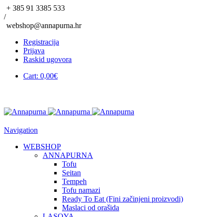
+ 385 91 3385 533
/
webshop@annapurna.hr
Registracija
Prijava
Raskid ugovora
Cart:
0,00
€
Navigation
WEBSHOP
ANNAPURNA
Tofu
Seitan
Tempeh
Tofu namazi
Ready To Eat (Fini začinjeni proizvodi)
Maslaci od orašida
LASOYA