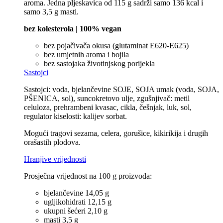
aroma. Jedna pljeskavica od 115 g sadrži samo 136 kcal i
samo 3,5 g masti.
bez kolesterola | 100% vegan
bez pojačivača okusa (glutaminat E620-E625)
bez umjetnih aroma i bojila
bez sastojaka životinjskog porijekla
Sastojci
Sastojci: voda, bjelančevine SOJE, SOJA umak (voda, SOJA,
PŠENICA, sol), suncokretovo ulje, zgušnjivač: metil
celuloza, prehrambeni kvasac, cikla, češnjak, luk, sol,
regulator kiselosti: kalijev sorbat.
Mogući tragovi sezama, celera, gorušice, kikirikija i drugih
orašastih plodova.
Hranjive vrijednosti
Prosječna vrijednost na 100 g proizvoda:
bjelančevine 14,05 g
ugljikohidrati 12,15 g
ukupni šećeri 2,10 g
masti 3,5 g