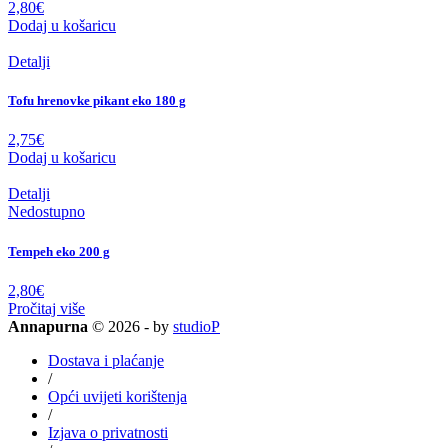
2,80
€
Dodaj u košaricu
Detalji
Tofu hrenovke pikant eko 180 g
2,75
€
Dodaj u košaricu
Detalji
Nedostupno
Tempeh eko 200 g
2,80
€
Pročitaj više
Annapurna
© 2026 - by
studioP
Dostava i plaćanje
/
Opći uvijeti korištenja
/
Izjava o privatnosti