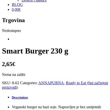
Deserti i slastice
BLOG
0,00
€
Trgovina
Nedostupno
Smart Burger 230 g
2,65
€
Nema na zalihi
SKU:
8-62
Categories:
ANNAPURNA
,
Ready to Eat (fini začinjeni
proizvodi)
Description
Veganski burger na bazi soje. Napravljen je bez umijetnih