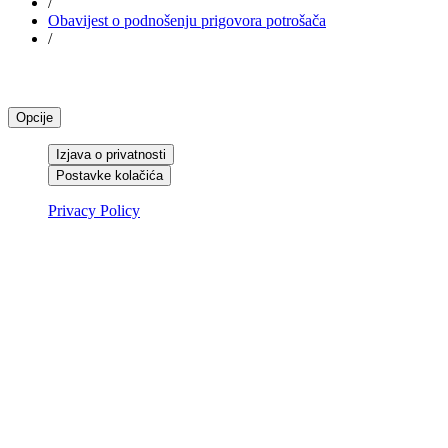
/
Obavijest o podnošenju prigovora potrošača
/
Centar za postavke privatnosti
Opcije
Izjava o privatnosti
Postavke kolačića
Privacy Policy
Izjava o privatnosti
IZJAVA O PRIVATNOSTI
Korištenjem Internet stranice Annapurna d.o.o., odnosno bilo koje
usluge koja je navedena u istima, u cijelosti prihvaćate Uvjete
korištenja koji se ovdje nalaze. Ako niste suglasni s uvjetima
korištenja ne koristite ove stranice.
Izričito izjavljujem da slanjem upita Annapurna d.o.o. dobrovoljno
stavljate na raspolaganje potrebne podatke i dozvoljavate da se isti