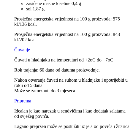
zasićene masne kiseline 0,4 g
sol 1,87 g
Prosječna energetska vrijednost na 100 g proizvoda: 575
kJ/136 kcal.
Prosječna energetska vrijednost na 100 g proizvoda: 843
kJ/202 kcal.
Čuvanje
Čuvati u hladnjaku na temperaturi od +2oC do +7oC.
Rok trajanja: 60 dana od datuma proizvodnje.
Nakon otvaranja čuvati na suhom u hladnjaku i upotrijebiti u
roku od 5 dana.
Može se zamrznuti do 3 mjeseca.
Priprema
Idealan je kao narezak u sendvičima i kao dodatak salatama
od svježeg povrća.
Lagano prepržen može se poslužiti uz jela od povrća i žitarica.