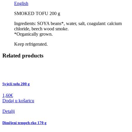
English
SMOKED TOFU 200 g
Ingredients: SOYA beans*, water, salt, coagulant: calcium
chloride, beech wood smoke.
*Organically grown.
Keep refrigerated.
Related products
Svježi tofu 200 g
1,60
€
Dodaj u košaricu
Detalji
Dimljeni tempeh eko 170 g