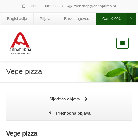
+ 385 91 3385 533
/
webshop@annapurna.hr
Registracija
Prijava
Raskid ugovora
Cart:
0,00
€
Vege pizza
Sljedeća objava
Prethodna objava
Vege pizza