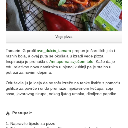
Vege pizza
Tamarin IG profil
ave_dulcis_tamara
prepun je šarolikih jela i
raznih boja, a ovaj puta se okušala u izradi vege pizza.
Inspiraciju je pronašla u
Annapurna svježem tofu
. Kaže da je
tofu relativno nova namirnica u njenoj kuhinji pa je stalno u
potrazi za novim idejama.
Oduševila ju je ideja da se tofu izreže na tanke listiće s pomoću
gulilice za povrće i onda premaže mješavinom kečapa, soja
sosa, javorovog sirupa, nekog ljutog umaka, dimljene paprike….
Postupak:
1. Napravite tijesto za pizzu