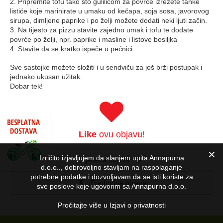
2. Pripremite tofu tako što gulilicom za povrće izrežete tanke
listiće koje marinirate u umaku od kečapa, soja sosa, javorovog
sirupa, dimljene paprike i po želji možete dodati neki ljuti začin.
3. Na tijesto za pizzu stavite zajedno umak i tofu te dodate
povrće po želji, npr. paprike i masline i listove bosiljka
4. Stavite da se kratko ispeče u pećnici.
Sve sastojke možete složiti i u sendviču za još brži postupak i
jednako ukusan užitak.
Dobar tek!
Like
ovu objavu!
Izričito izjavljujem da slanjem upita Annapurna
Sljedeća objava
d.o.o.., dobrovoljno stavljam na raspolaganje
potrebne podatke i dozvoljavam da se isti koriste za
Prethodna objava
sve poslove koje ugovorim sa Annapurna d.o.o.
Pročitajte više u Izjavi o privatnosti