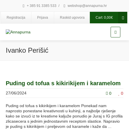
+ 385 91 3385 533
/
webshop@annapurna.hr
Registracija
Prijava
Raskid ugovora
Cart:
0,00
€
Ivanko Perišić
Puding od tofua s kikirikijem i karamelom
27/06/2024
0
0
Puding od tofua s kikirikijem i karamelom Ponekad nam
naprosto ponestane kreativnosti u kuhinji, a najbolje rješenje
kako se izvući iz te kreativne kaljuže ponudio je Juraj s IG profila
zlicasecera s jednim jednostavnim receptom slastice. Napravio
je puding s kikirikijem i preljevom od karamele i kaže da ...