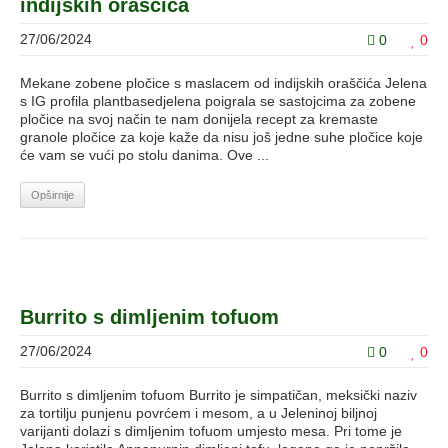
indijskih oraščića
27/06/2024
0
0
Mekane zobene pločice s maslacem od indijskih oraščića Jelena
s IG profila plantbasedjelena poigrala se sastojcima za zobene
pločice na svoj način te nam donijela recept za kremaste
granole pločice za koje kaže da nisu još jedne suhe pločice koje
će vam se vući po stolu danima. Ove ...
Opširnije
Burrito s dimljenim tofuom
27/06/2024
0
0
Burrito s dimljenim tofuom Burrito je simpatičan, meksički naziv
za tortilju punjenu povrćem i mesom, a u Jeleninoj biljnoj
varijanti dolazi s dimljenim tofuom umjesto mesa. Pri tome je