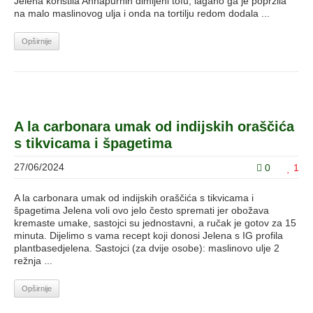
Jelena koristila Annapurnin dimljeni tofu, lagano ga je popržila
na malo maslinovog ulja i onda na tortilju redom dodala ...
Opširnije
A la carbonara umak od indijskih oraščića
s tikvicama i špagetima
27/06/2024
0
1
A la carbonara umak od indijskih oraščića s tikvicama i
špagetima Jelena voli ovo jelo često spremati jer obožava
kremaste umake, sastojci su jednostavni, a ručak je gotov za 15
minuta. Dijelimo s vama recept koji donosi Jelena s IG profila
plantbasedjelena. Sastojci (za dvije osobe): maslinovo ulje 2
režnja ...
Opširnije