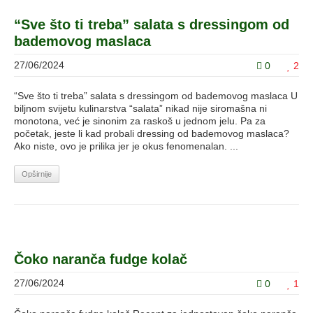
“Sve što ti treba” salata s dressingom od
bademovog maslaca
27/06/2024
0
2
“Sve što ti treba” salata s dressingom od bademovog maslaca U
biljnom svijetu kulinarstva “salata” nikad nije siromašna ni
monotona, već je sinonim za raskoš u jednom jelu. Pa za
početak, jeste li kad probali dressing od bademovog maslaca?
Ako niste, ovo je prilika jer je okus fenomenalan. ...
Opširnije
Čoko naranča fudge kolač
27/06/2024
0
1