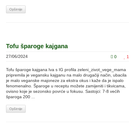
Opširnije
Tofu šparoge kajgana
27/06/2024
0
1
Tofu šparoge kajgana Iva s IG profila zeleni_zivot_vege_mama
pripremila je vegansku kajganu na malo drugačiji način, ubacila
je malo veganske majoneze za ekstra okus i kaže da je ispalo
fenomenalno. Šparoge u receptu možete zamijeniti i tikvicama,
ovisno koje je sezonsko povrće u fokusu. Sastojci: 7-8 većih
šparoga 200 ...
Opširnije