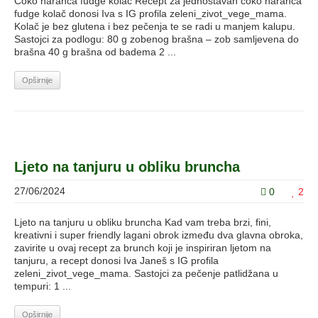
Čoko naranča fudge kolač Recept za jednostavan čoko naranča
fudge kolač donosi Iva s IG profila zeleni_zivot_vege_mama.
Kolač je bez glutena i bez pečenja te se radi u manjem kalupu.
Sastojci za podlogu: 80 g zobenog brašna – zob samljevena do
brašna 40 g brašna od badema 2 ...
Opširnije
Ljeto na tanjuru u obliku bruncha
27/06/2024
0
2
Ljeto na tanjuru u obliku bruncha Kad vam treba brzi, fini,
kreativni i super friendly lagani obrok između dva glavna obroka,
zavirite u ovaj recept za brunch koji je inspiriran ljetom na
tanjuru, a recept donosi Iva Janeš s IG profila
zeleni_zivot_vege_mama. Sastojci za pečenje patlidžana u
tempuri: 1 ...
Opširnije