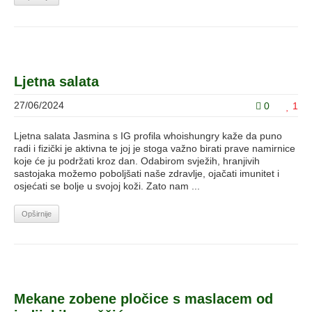
Ljetna salata
27/06/2024
0
1
Ljetna salata Jasmina s IG profila whoishungry kaže da puno
radi i fizički je aktivna te joj je stoga važno birati prave namirnice
koje će ju podržati kroz dan. Odabirom svježih, hranjivih
sastojaka možemo poboljšati naše zdravlje, ojačati imunitet i
osjećati se bolje u svojoj koži. Zato nam ...
Opširnije
Mekane zobene pločice s maslacem od