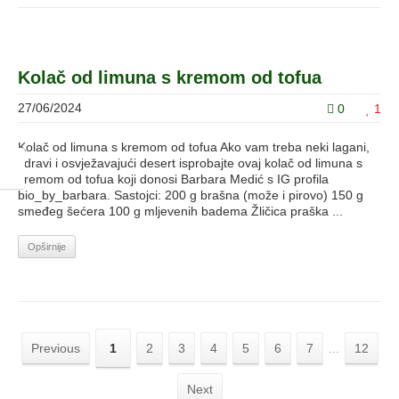
Kolač od limuna s kremom od tofua
27/06/2024
0
1
Kolač od limuna s kremom od tofua Ako vam treba neki lagani,
zdravi i osvježavajući desert isprobajte ovaj kolač od limuna s
kremom od tofua koji donosi Barbara Medić s IG profila
bio_by_barbara. Sastojci: 200 g brašna (može i pirovo) 150 g
smeđeg šećera 100 g mljevenih badema Žličica praška ...
Opširnije
Previous
1
2
3
4
5
6
7
...
12
Next